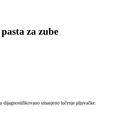
 pasta za zube
u dijagnostifikovano smanjeno lučenje pljuvačke.