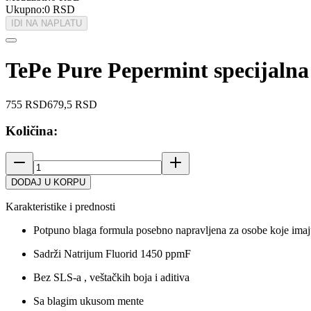
Ukupno:
0
RSD
IDI NA NAPLATU
TePe Pure Pepermint specijalna
755
RSD
679,5
RSD
Količina:
DODAJ U KORPU
Karakteristike i prednosti
Potpuno blaga formula posebno napravljena za osobe koje imaj
Sadrži Natrijum Fluorid 1450 ppmF
Bez SLS-a , veštačkih boja i aditiva
Sa blagim ukusom mente