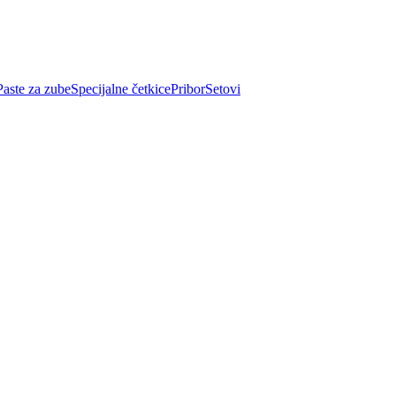
Paste za zube
Specijalne četkice
Pribor
Setovi