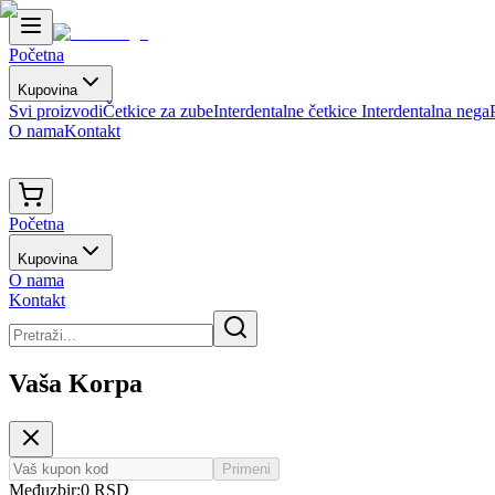
Početna
Kupovina
Svi proizvodi
Četkice za zube
Interdentalne četkice
Interdentalna nega
O nama
Kontakt
Početna
Kupovina
O nama
Kontakt
Vaša Korpa
Primeni
Međuzbir:
0
RSD