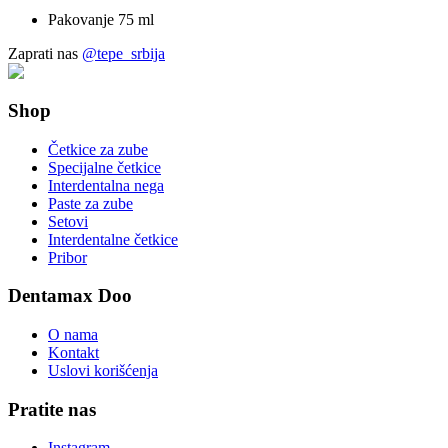
Pakovanje 75 ml
Zaprati nas
@tepe_srbija
Shop
Četkice za zube
Specijalne četkice
Interdentalna nega
Paste za zube
Setovi
Interdentalne četkice
Pribor
Dentamax Doo
O nama
Kontakt
Uslovi korišćenja
Pratite nas
Instagram