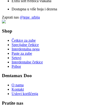
Extra soft tvrdoća vlakana
Dostupna u više boja i dezena
Zaprati nas
@tepe_srbija
Shop
Četkice za zube
Specijalne četkice
Interdentalna nega
Paste za zube
Setovi
Interdentalne četkice
Pribor
Dentamax Doo
O nama
Kontakt
Uslovi korišćenja
Pratite nas