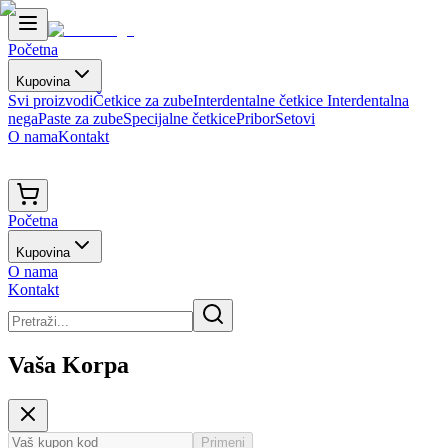
Početna
Kupovina
Svi proizvodi
Četkice za zube
Interdentalne četkice
Interdentalna
nega
Paste za zube
Specijalne četkice
Pribor
Setovi
O nama
Kontakt
Početna
Kupovina
O nama
Kontakt
Vaša Korpa
Primeni