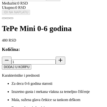
Međuzbir:
0
RSD
Ukupno:
0
RSD
IDI NA NAPLATU
TePe Mini 0-6 godina
480
RSD
Količina:
DODAJ U KORPU
Karakteristike i prednosti
Za decu 0-6 godina starosti
Izuzetno gusta i mekana vlakna za temeljno čišćenje
Mala, sužena glava četkice sa tankom drškom