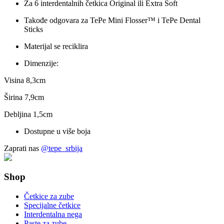
Za 6 interdentalnih četkica Original ili Extra Soft
Takođe odgovara za TePe Mini Flosser™ i TePe Dental
Sticks
Materijal se reciklira
Dimenzije:
Visina 8,3cm
Širina 7,9cm
Debljina 1,5cm
Dostupne u više boja
Zaprati nas
@tepe_srbija
Shop
Četkice za zube
Specijalne četkice
Interdentalna nega
Paste za zube