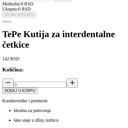
Međuzbir:
0
RSD
Ukupno:
0
RSD
IDI NA NAPLATU
TePe Kutija za interdentalne
četkice
142
RSD
Količina:
DODAJ U KORPU
Karakteristike i prednosti
Idealna za putovanja
lako staje u džep, torbicu