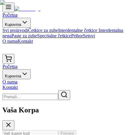
Početna
Kupovina
Svi proizvodi
Četkice za zube
Interdentalne četkice
Interdentalna
nega
Paste za zube
Specijalne četkice
Pribor
Setovi
O nama
Kontakt
Početna
Kupovina
O nama
Kontakt
Vaša Korpa
Primeni