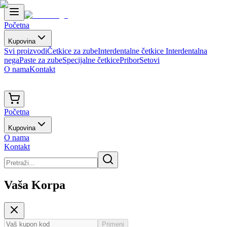
Početna
Kupovina
Svi proizvodi
Četkice za zube
Interdentalne četkice
Interdentalna
nega
Paste za zube
Specijalne četkice
Pribor
Setovi
O nama
Kontakt
Početna
Kupovina
O nama
Kontakt
Vaša Korpa
Primeni