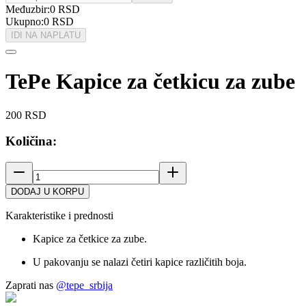
Međuzbir:
0
RSD
Ukupno:
0
RSD
IDI NA NAPLATU
TePe Kapice za četkicu za zube
200
RSD
Količina:
DODAJ U KORPU
Karakteristike i prednosti
Kapice za četkice za zube.
U pakovanju se nalazi četiri kapice različitih boja.
Zaprati nas
@tepe_srbija